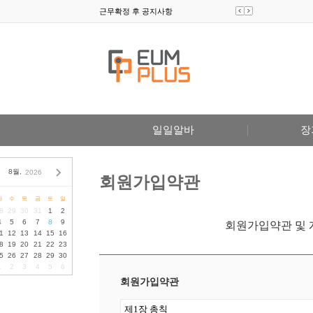
항
근무확정 후 공지사항
일일알바
장
8월,
2026
회원가입약관
화
수
목
금
토
일
8
29
30
31
1
2
4
5
6
7
8
9
회원가입약관 및 
1
12
13
14
15
16
8
19
20
21
22
23
5
26
27
28
29
30
1
2
3
4
5
6
회원가입약관